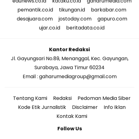
edunews.co.id
kataku.co.id
gaharumedia.com
pemantik.co.id
tikungan.id
barkabar.com
desajuara.com
jostoday.com
gapuro.com
ujar.co.id
beritadata.co.id
Kantor Redaksi
Jl. Gayungsari No.89, Menanggal, Kec. Gayungan,
Surabaya, Jawa Timur 60234
Email : gaharumediagroup@gmail.com
Tentang Kami
Redaksi
Pedoman Media Siber
Kode Etik Jurnalistik
Disclaimer
Info Iklan
Kontak Kami
Follow Us