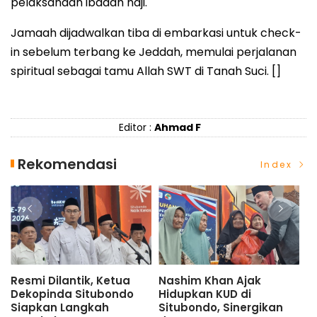
pelaksanaan ibadah haji.
Jamaah dijadwalkan tiba di embarkasi untuk check-
in sebelum terbang ke Jeddah, memulai perjalanan
spiritual sebagai tamu Allah SWT di Tanah Suci. []
Editor :
Ahmad F
Rekomendasi
Index
ashim Khan Ajak
Mas Rio Ajak Dekopinda
Warga
idupkan KUD di
Rangkul UMKM, Jadikan
Sebut
itubondo, Sinergikan
Koperasi Soko Guru
Kini 