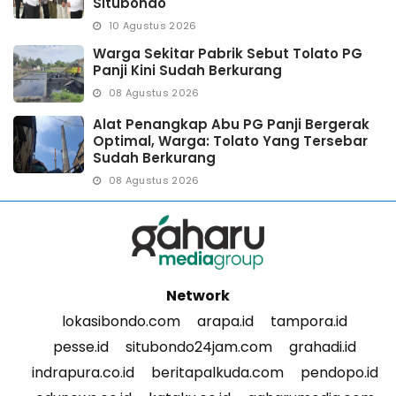
Situbondo
10 Agustus 2026
Warga Sekitar Pabrik Sebut Tolato PG
Panji Kini Sudah Berkurang
08 Agustus 2026
Alat Penangkap Abu PG Panji Bergerak
Optimal, Warga: Tolato Yang Tersebar
Sudah Berkurang
08 Agustus 2026
Network
lokasibondo.com
arapa.id
tampora.id
pesse.id
situbondo24jam.com
grahadi.id
indrapura.co.id
beritapalkuda.com
pendopo.id