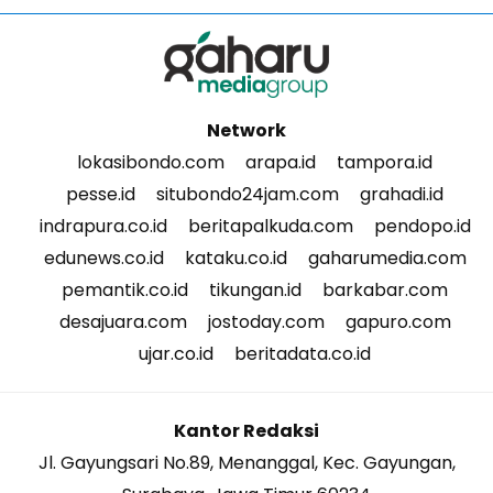
Network
lokasibondo.com
arapa.id
tampora.id
pesse.id
situbondo24jam.com
grahadi.id
indrapura.co.id
beritapalkuda.com
pendopo.id
edunews.co.id
kataku.co.id
gaharumedia.com
pemantik.co.id
tikungan.id
barkabar.com
desajuara.com
jostoday.com
gapuro.com
ujar.co.id
beritadata.co.id
Kantor Redaksi
Jl. Gayungsari No.89, Menanggal, Kec. Gayungan,