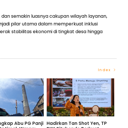
dan semakin luasnya cakupan wilayah layanan,
njadi pilar utama dalam memperkuat inklusi
rak stabilitas ekonomi di tingkat desa hingga
Index
Diundang TP PKK Situbondo,
TP PKK Situbondo Perkua