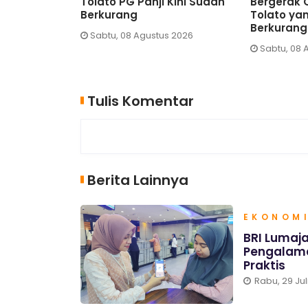
itubondo Perkuat
Tan Shot Yen, Mbak Una Ajak
an Pencegahan
Orang Tua Wujudkan
ing
Generasi Bebas Stunting
, 07 Agustus 2026
Jumat, 07 Agustus 2026
Tulis Komentar
Berita Lainnya
EKONOMI
BRI Lumaja
Pengalama
Praktis
Rabu, 29 Jul