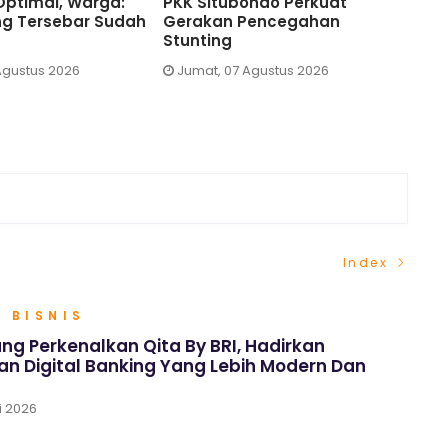
Tan Shot Yen Ungkap Kunci
Edukasi Cegah Stunting
Generasi Sehat dan Cerdas
Lewat Pekan Menyusui
Sedunia
Jumat, 07 Agustus 2026
Jumat, 07 Agustus 2026
Index
 BISNIS
ng Perkenalkan Qita By BRI, Hadirkan
n Digital Banking Yang Lebih Modern Dan
i 2026