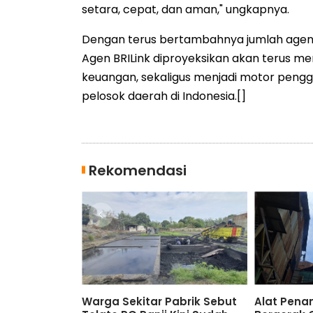
setara, cepat, dan aman," ungkapnya.
Dengan terus bertambahnya jumlah agen 
Agen BRILink diproyeksikan akan terus me
keuangan, sekaligus menjadi motor pengge
pelosok daerah di Indonesia.[]
Rekomendasi
kan Tan Shot Yen, TP
TP PKK Situbondo Undang