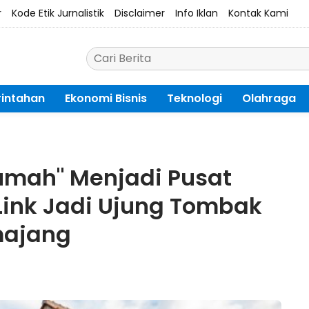
r
Kode Etik Jurnalistik
Disclaimer
Info Iklan
Kontak Kami
intahan
Ekonomi Bisnis
Teknologi
Olahraga
umah" Menjadi Pusat
Link Jadi Ujung Tombak
majang