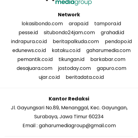
Network
lokasibondo.com
arapa.id
tampora.id
pesse.id
situbondo24jam.com
grahadi.id
indrapura.co.id
beritapalkuda.com
pendopo.id
edunews.co.id
kataku.co.id
gaharumedia.com
pemantik.co.id
tikungan.id
barkabar.com
desajuara.com
jostoday.com
gapuro.com
ujar.co.id
beritadata.co.id
Kantor Redaksi
Jl. Gayungsari No.89, Menanggal, Kec. Gayungan,
Surabaya, Jawa Timur 60234
Email : gaharumediagroup@gmail.com