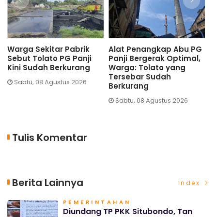
Warga Sekitar Pabrik
Alat Penangkap Abu PG
H
Sebut Tolato PG Panji
Panji Bergerak Optimal,
T
Kini Sudah Berkurang
Warga: Tolato yang
P
Tersebar Sudah
P
Sabtu, 08 Agustus 2026
Berkurang
Sabtu, 08 Agustus 2026
Tulis Komentar
Berita Lainnya
Index
PEMERINTAHAN
Diundang TP PKK Situbondo, Tan