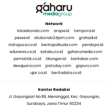
Network
lokasibondo.com
arapa.id
tampora.id
pesse.id
situbondo24jam.com
grahadi.id
indrapura.co.id
beritapalkuda.com
pendopo.id
edunews.co.id
kataku.co.id
gaharumedia.com
pemantik.co.id
tikungan.id
barkabar.com
desajuara.com
jostoday.com
gapuro.com
ujar.co.id
beritadata.co.id
Kantor Redaksi
Jl. Gayungsari No.89, Menanggal, Kec. Gayungan,
Surabaya, Jawa Timur 60234