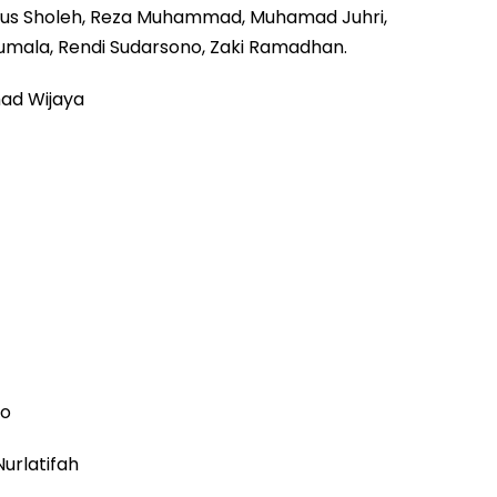
adrus Sholeh, Reza Muhammad, Muhamad Juhri,
umala, Rendi Sudarsono, Zaki Ramadhan.
ad Wijaya
to
urlatifah