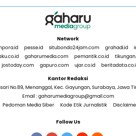
Network
pora.id
pesse.id
situbondo24jam.com
grahadi.id
ku.co.id
gaharumedia.com
pemantik.co.id
tikungan.
jostoday.com
gapuro.com
ujar.co.id
beritadata.co.
Kantor Redaksi
gsari No.89, Menanggal, Kec. Gayungan, Surabaya, Jawa T
Email : gaharumediagroup@gmail.com
Pedoman Media Siber
Kode Etik Jurnalistik
Disclaime
Follow Us