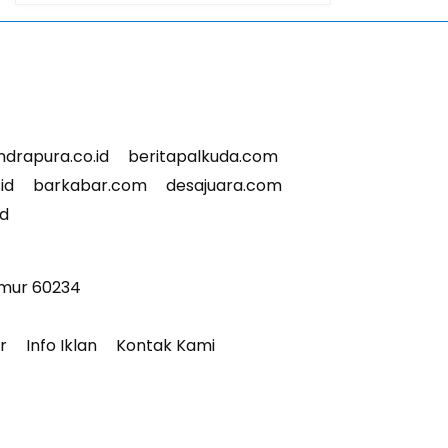
indrapura.co.id
beritapalkuda.com
id
barkabar.com
desajuara.com
id
imur 60234
r
Info Iklan
Kontak Kami