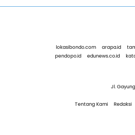
lokasibondo.com
arapa.id
tam
pendopo.id
edunews.co.id
kata
Jl. Gayun
Tentang Kami
Redaksi