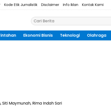
r
Kode Etik Jurnalistik
Disclaimer
Info Iklan
Kontak Kami
intahan
Ekonomi Bisnis
Teknologi
Olahraga
, Siti Maymunah, Rima Indah Sari