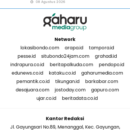
08 Agustus 2026
Network
lokasibondo.com
arapa.id
tampora.id
pesse.id
situbondo24jam.com
grahadi.id
indrapura.co.id
beritapalkuda.com
pendopo.id
edunews.co.id
kataku.co.id
gaharumedia.com
pemantik.co.id
tikungan.id
barkabar.com
desajuara.com
jostoday.com
gapuro.com
ujar.co.id
beritadata.co.id
Kantor Redaksi
Jl. Gayungsari No.89, Menanggal, Kec. Gayungan,