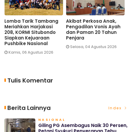
Lomba Tarik Tambang
Akibat Perkosa Anak,
Gil
Meriahkan Harjakasi
Pengadilan Vonis Ayah
Nai
208, KORMI Situbondo
dan Paman 20 Tahun
Syu
Siapkan Kejuaraan
Penjara
Teb
Pushbike Nasional
Selasa, 04 Agustus 2026
Sa
Kamis, 06 Agustus 2026
Tulis Komentar
Berita Lainnya
Index
NASIONAL
Giling PG Asembagus Naik 30 Persen,
Petani Syukuri Penyerapan Tebu