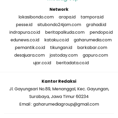
Network
lokasibondo.com
arapa.id
tampora.id
pesse.id
situbondo24jam.com
grahadi.id
indrapura.co.id
beritapalkuda.com
pendopo.id
edunews.co.id
kataku.co.id
gaharumedia.com
pemantik.co.id
tikungan.id
barkabar.com
desajuara.com
jostoday.com
gapuro.com
ujar.co.id
beritadata.co.id
Kantor Redaksi
Jl. Gayungsari No.89, Menanggal, Kec. Gayungan,
Surabaya, Jawa Timur 60234
Email : gaharumediagroup@gmail.com