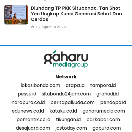
Diundang TP PKK Situbondo, Tan Shot
Yen Ungkap Kunci Generasi Sehat Dan
Cerdas
07 Agustus 2026
Network
lokasibondo.com
arapa.id
tampora.id
pesse.id
situbondo24jam.com
grahadi.id
indrapura.co.id
beritapalkuda.com
pendopo.id
edunews.co.id
kataku.co.id
gaharumedia.com
pemantik.co.id
tikungan.id
barkabar.com
desajuara.com
jostoday.com
gapuro.com