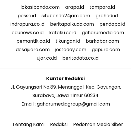
lokasibondo.com
arapa.id
tampora.id
pesse.id
situbondo24jam.com
grahadi.id
indrapura.co.id
beritapalkuda.com
pendopo.id
edunews.co.id
kataku.co.id
gaharumedia.com
pemantik.co.id
tikungan.id
barkabar.com
desajuara.com
jostoday.com
gapuro.com
ujar.co.id
beritadata.co.id
Kantor Redaksi
Jl. Gayungsari No.89, Menanggal, Kec. Gayungan,
Surabaya, Jawa Timur 60234
Email : gaharumediagroup@gmail.com
Tentang Kami
Redaksi
Pedoman Media Siber