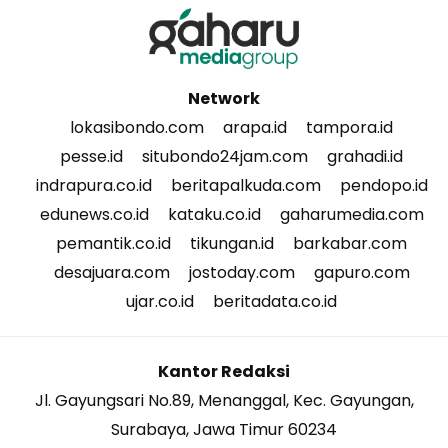
Network
lokasibondo.com
arapa.id
tampora.id
pesse.id
situbondo24jam.com
grahadi.id
indrapura.co.id
beritapalkuda.com
pendopo.id
edunews.co.id
kataku.co.id
gaharumedia.com
pemantik.co.id
tikungan.id
barkabar.com
desajuara.com
jostoday.com
gapuro.com
ujar.co.id
beritadata.co.id
Kantor Redaksi
Jl. Gayungsari No.89, Menanggal, Kec. Gayungan,
Surabaya, Jawa Timur 60234