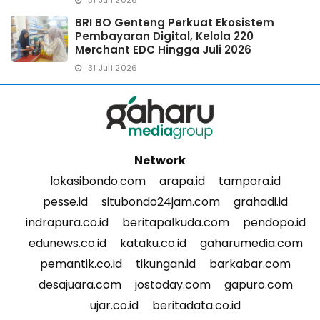
BRI BO Genteng Perkuat Ekosistem
Pembayaran Digital, Kelola 220
Merchant EDC Hingga Juli 2026
31 Juli 2026
Network
lokasibondo.com
arapa.id
tampora.id
pesse.id
situbondo24jam.com
grahadi.id
indrapura.co.id
beritapalkuda.com
pendopo.id
edunews.co.id
kataku.co.id
gaharumedia.com
pemantik.co.id
tikungan.id
barkabar.com
desajuara.com
jostoday.com
gapuro.com
ujar.co.id
beritadata.co.id