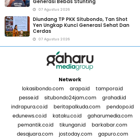
Generasi Bebas Stunting
07 Agustus 2026
Diundang TP PKK Situbondo, Tan Shot
Yen Ungkap Kunci Generasi Sehat Dan
Cerdas
07 Agustus 2026
Network
lokasibondo.com
arapa.id
tampora.id
pesse.id
situbondo24jam.com
grahadi.id
indrapura.co.id
beritapalkuda.com
pendopo.id
edunews.co.id
kataku.co.id
gaharumedia.com
pemantik.co.id
tikungan.id
barkabar.com
desajuara.com
jostoday.com
gapuro.com