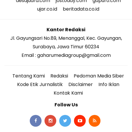
desajuara.com
jostoday.com
gapuro.com
ujar.co.id
beritadata.co.id
Kantor Redaksi
Jl. Gayungsari No.89, Menanggal, Kec. Gayungan,
Surabaya, Jawa Timur 60234
Email : gaharumediagroup@gmail.com
Tentang Kami
Redaksi
Pedoman Media Siber
Kode Etik Jurnalistik
Disclaimer
Info Iklan
Kontak Kami
Follow Us