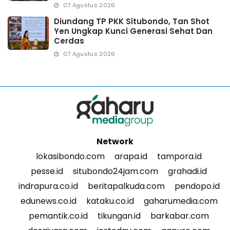
07 Agustus 2026
Diundang TP PKK Situbondo, Tan Shot
Yen Ungkap Kunci Generasi Sehat Dan
Cerdas
07 Agustus 2026
Network
lokasibondo.com
arapa.id
tampora.id
pesse.id
situbondo24jam.com
grahadi.id
indrapura.co.id
beritapalkuda.com
pendopo.id
edunews.co.id
kataku.co.id
gaharumedia.com
pemantik.co.id
tikungan.id
barkabar.com