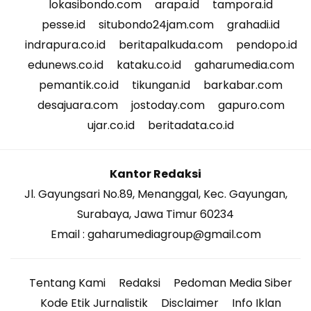
lokasibondo.com
arapa.id
tampora.id
pesse.id
situbondo24jam.com
grahadi.id
indrapura.co.id
beritapalkuda.com
pendopo.id
edunews.co.id
kataku.co.id
gaharumedia.com
pemantik.co.id
tikungan.id
barkabar.com
desajuara.com
jostoday.com
gapuro.com
ujar.co.id
beritadata.co.id
Kantor Redaksi
Jl. Gayungsari No.89, Menanggal, Kec. Gayungan,
Surabaya, Jawa Timur 60234
Email : gaharumediagroup@gmail.com
Tentang Kami
Redaksi
Pedoman Media Siber
Kode Etik Jurnalistik
Disclaimer
Info Iklan