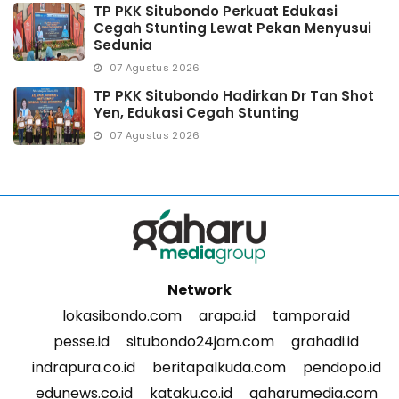
TP PKK Situbondo Perkuat Edukasi
Cegah Stunting Lewat Pekan Menyusui
Sedunia
07 Agustus 2026
TP PKK Situbondo Hadirkan Dr Tan Shot
Yen, Edukasi Cegah Stunting
07 Agustus 2026
Network
lokasibondo.com
arapa.id
tampora.id
pesse.id
situbondo24jam.com
grahadi.id
indrapura.co.id
beritapalkuda.com
pendopo.id
edunews.co.id
kataku.co.id
gaharumedia.com