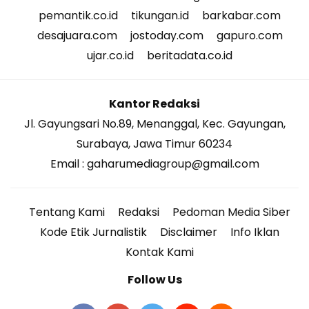
pemantik.co.id
tikungan.id
barkabar.com
desajuara.com
jostoday.com
gapuro.com
ujar.co.id
beritadata.co.id
Kantor Redaksi
Jl. Gayungsari No.89, Menanggal, Kec. Gayungan,
Surabaya, Jawa Timur 60234
Email : gaharumediagroup@gmail.com
Tentang Kami
Redaksi
Pedoman Media Siber
Kode Etik Jurnalistik
Disclaimer
Info Iklan
Kontak Kami
Follow Us