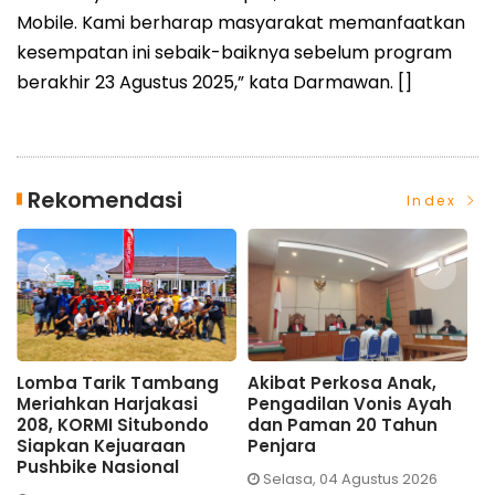
Mobile. Kami berharap masyarakat memanfaatkan
kesempatan ini sebaik-baiknya sebelum program
berakhir 23 Agustus 2025,” kata Darmawan. []
Rekomendasi
Index
Lomba Tarik Tambang
Akibat Perkosa Anak,
G
Meriahkan Harjakasi
Pengadilan Vonis Ayah
N
208, KORMI Situbondo
dan Paman 20 Tahun
S
Siapkan Kejuaraan
Penjara
T
Pushbike Nasional
Selasa, 04 Agustus 2026