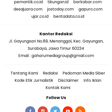
pemantik.co.id
tikungan.id
barkabar.com
desajuara.com
jostoday.com
gapuro.com
ujar.co.id
beritadata.co.id
Kantor Redaksi
Jl. Gayungsari No.89, Menanggal, Kec. Gayungan,
Surabaya, Jawa Timur 60234
Email : gaharumediagroup@gmail.com
Tentang Kami
Redaksi
Pedoman Media Siber
Kode Etik Jurnalistik
Disclaimer
Info Iklan
Kontak Kami
Follow Us