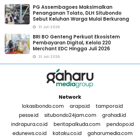
PG Assembagoes Maksimalkan
Penanganan Tolato, DLH Situbondo
Sebut Keluhan Warga Mulai Berkurang
31 Juli 2026
BRI BO Genteng Perkuat Ekosistem
Pembayaran Digital, Kelola 220
Merchant EDC Hingga Juli 2026
31 Juli 2026
Network
lokasibondo.com
arapa.id
tampora.id
pesse.id
situbondo24jam.com
grahadi.id
indrapura.co.id
beritapalkuda.com
pendopo.id
edunews.co.id
kataku.co.id
gaharumedia.com