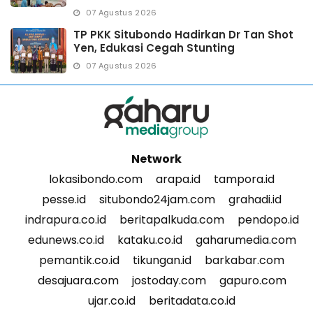
07 Agustus 2026
TP PKK Situbondo Hadirkan Dr Tan Shot
Yen, Edukasi Cegah Stunting
07 Agustus 2026
Network
lokasibondo.com
arapa.id
tampora.id
pesse.id
situbondo24jam.com
grahadi.id
indrapura.co.id
beritapalkuda.com
pendopo.id
edunews.co.id
kataku.co.id
gaharumedia.com
pemantik.co.id
tikungan.id
barkabar.com
desajuara.com
jostoday.com
gapuro.com
ujar.co.id
beritadata.co.id