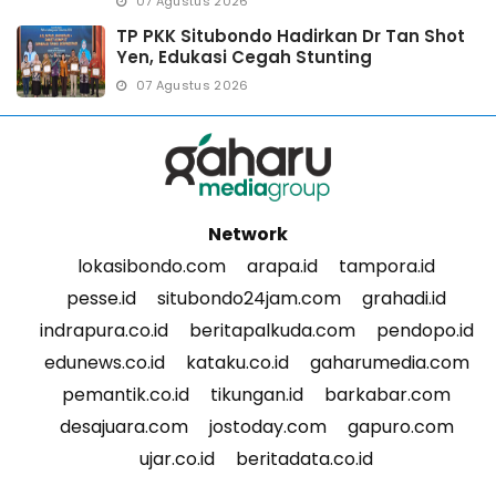
07 Agustus 2026
TP PKK Situbondo Hadirkan Dr Tan Shot
Yen, Edukasi Cegah Stunting
07 Agustus 2026
Network
lokasibondo.com
arapa.id
tampora.id
pesse.id
situbondo24jam.com
grahadi.id
indrapura.co.id
beritapalkuda.com
pendopo.id
edunews.co.id
kataku.co.id
gaharumedia.com
pemantik.co.id
tikungan.id
barkabar.com
desajuara.com
jostoday.com
gapuro.com
ujar.co.id
beritadata.co.id