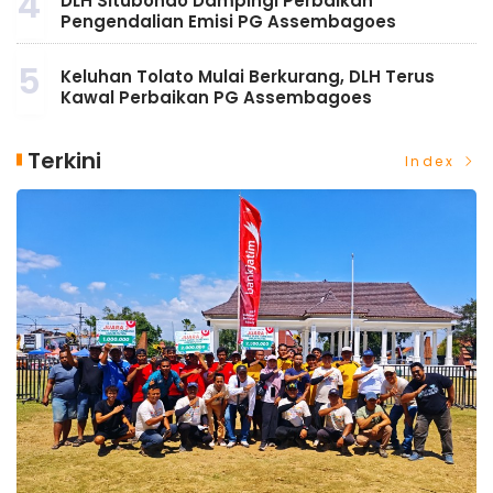
4
DLH Situbondo Dampingi Perbaikan
Pengendalian Emisi PG Assembagoes
5
Keluhan Tolato Mulai Berkurang, DLH Terus
Kawal Perbaikan PG Assembagoes
Terkini
Index