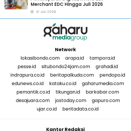
Merchant EDC Hingga Juli 2026
31 Juli 2026
Network
lokasibondo.com
arapa.id
tampora.id
pesse.id
situbondo24jam.com
grahadi.id
indrapura.co.id
beritapalkuda.com
pendopo.id
edunews.co.id
kataku.co.id
gaharumedia.com
pemantik.co.id
tikungan.id
barkabar.com
desajuara.com
jostoday.com
gapuro.com
ujar.co.id
beritadata.co.id
Kantor Redaksi