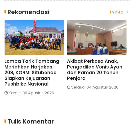
Rekomendasi
Index
bang
Akibat Perkosa Anak,
Giling PG Asembagus
si
Pengadilan Vonis Ayah
Naik 30 Persen, Petani
ondo
dan Paman 20 Tahun
Syukuri Penyerapan
n
Penjara
Tebu Meningkat
Selasa, 04 Agustus 2026
Sabtu, 01 Agustus 2026
026
Tulis Komentar