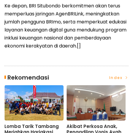
Ke depan, BRI Situbondo berkomitmen akan terus
memperluas jaringan AgenBRILink, meningkatkan
jumlah pengguna BRImo, serta memperkuat edukasi
layanan keuangan digital guna mendukung program
inklusi keuangan nasional dan pemberdayaan
ekonomi kerakyatan di daerah.[]
Rekomendasi
Index
sa Anak,
Giling PG Asembagus
PG Assembago
Vonis Ayah
Naik 30 Persen, Petani
Maksimalkan