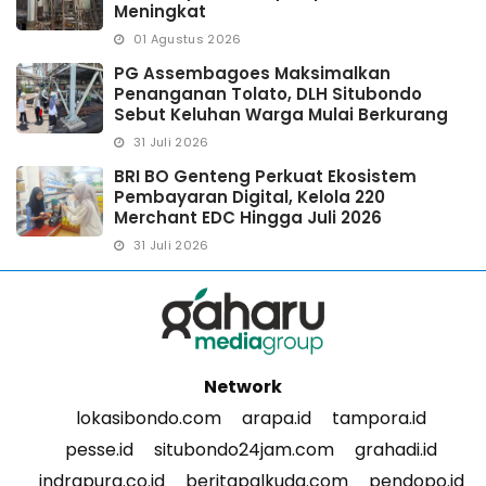
Meningkat
01 Agustus 2026
PG Assembagoes Maksimalkan
Penanganan Tolato, DLH Situbondo
Sebut Keluhan Warga Mulai Berkurang
31 Juli 2026
BRI BO Genteng Perkuat Ekosistem
Pembayaran Digital, Kelola 220
Merchant EDC Hingga Juli 2026
31 Juli 2026
Network
lokasibondo.com
arapa.id
tampora.id
pesse.id
situbondo24jam.com
grahadi.id
indrapura.co.id
beritapalkuda.com
pendopo.id