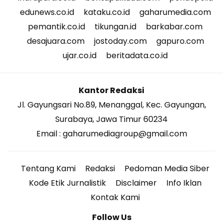
edunews.co.id
kataku.co.id
gaharumedia.com
pemantik.co.id
tikungan.id
barkabar.com
desajuara.com
jostoday.com
gapuro.com
ujar.co.id
beritadata.co.id
Kantor Redaksi
Jl. Gayungsari No.89, Menanggal, Kec. Gayungan,
Surabaya, Jawa Timur 60234
Email : gaharumediagroup@gmail.com
Tentang Kami
Redaksi
Pedoman Media Siber
Kode Etik Jurnalistik
Disclaimer
Info Iklan
Kontak Kami
Follow Us