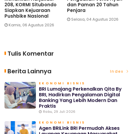
20 Tahun
Syukuri Penyerapan
Penanganan Tol
Tebu Meningkat
Situbondo Sebu
Keluhan Warga M
ustus 2026
Sabtu, 01 Agustus 2026
Berkurang
Jumat, 31 Juli 2026
Tulis Komentar
Berita Lainnya
Index
EKONOMI BISNIS
BRI Lumajang Perkenalkan Qita By
BRI, Hadirkan Pengalaman Digital
Banking Yang Lebih Modern Dan
Praktis
Rabu, 29 Juli 2026
EKONOMI BISNIS
Agen BRILink BRI Permudah Akses
Layanan Keuangan Masyarakat