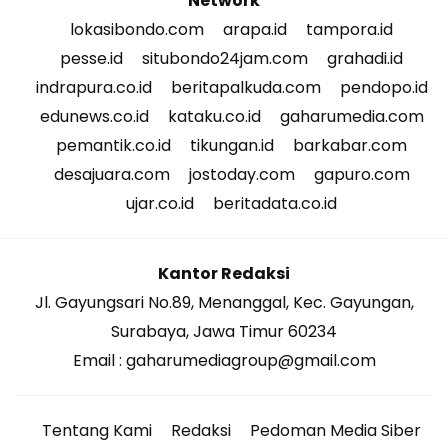
Network
lokasibondo.com
arapa.id
tampora.id
pesse.id
situbondo24jam.com
grahadi.id
indrapura.co.id
beritapalkuda.com
pendopo.id
edunews.co.id
kataku.co.id
gaharumedia.com
pemantik.co.id
tikungan.id
barkabar.com
desajuara.com
jostoday.com
gapuro.com
ujar.co.id
beritadata.co.id
Kantor Redaksi
Jl. Gayungsari No.89, Menanggal, Kec. Gayungan,
Surabaya, Jawa Timur 60234
Email : gaharumediagroup@gmail.com
Tentang Kami
Redaksi
Pedoman Media Siber