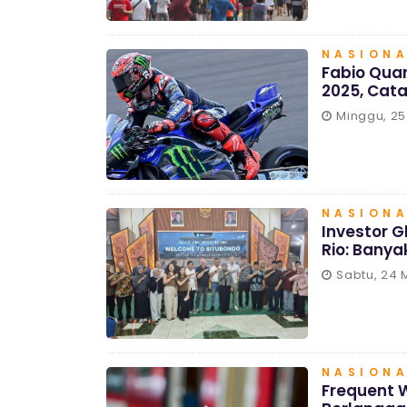
NASION
Fabio Quar
2025, Cata
Minggu, 25
NASION
Investor G
Rio: Banya
Sabtu, 24 
NASION
Frequent W