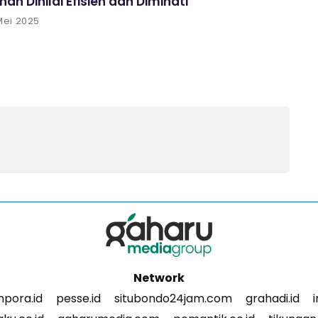
an Dinilai Efisien dan Diminati
Mei 2025
Network
pora.id
pesse.id
situbondo24jam.com
grahadi.id