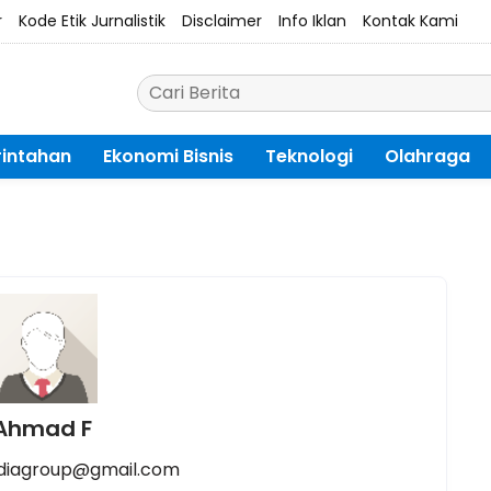
r
Kode Etik Jurnalistik
Disclaimer
Info Iklan
Kontak Kami
intahan
Ekonomi Bisnis
Teknologi
Olahraga
Ahmad F
diagroup@gmail.com