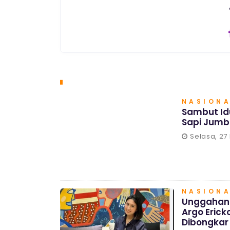
NASION
Sambut Id
Sapi Jumb
Selasa, 27
NASION
Unggahan 
Argo Erick
Dibongkar